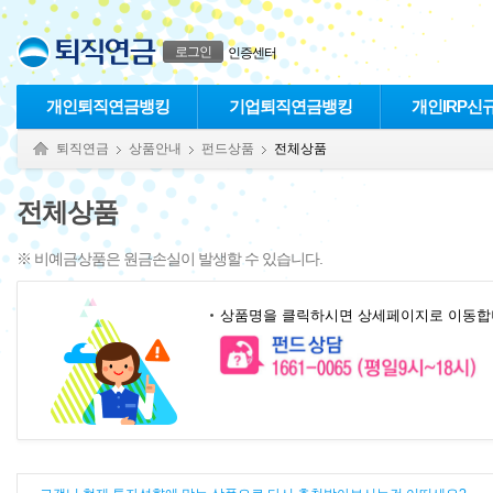
본문으로 바로가기
푸터 바로가기
로그인
인증센터
개인퇴직연금뱅킹
기업퇴직연금뱅킹
개인IRP신
퇴직연금
상품안내
펀드상품
전체상품
전체상품
※ 비예금상품은 원금손실이 발생할 수 있습니다.
상품명을 클릭하시면 상세페이지로 이동합