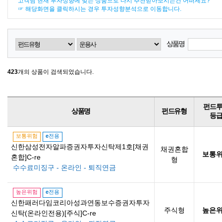
고객님 현재 투자성향에 맞는 상품으로 다시 추천받아보시는건 어떠세요?
☞ 해당화면을 클릭하시는 경우 투자성향분석으로 이동합니다.
상품명
423
개의 상품이 검색되었습니다.
펀드
상품명
펀드유형
등
보통위험
e
전용
신한삼성전자알파증권자투자신탁제1호[채권
채권혼합
보통
혼합]C-re
형
수수료미징구 - 온라인 - 퇴직연금
높은위험
e
전용
신한패러다임코리아성과연동보수증권자투자
주식형
높은
신탁(온라인전용)[주식]C-re