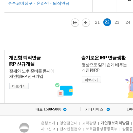
수수료미징구 - 온라인 - 퇴직연금
22
21
23
24
개인형 퇴직연금
슬기로운 IRP 연금생활
IRP 신규개설
영상으로 알기 쉽게 배우는
개인형IRP
절세와 노후 준비를 동시에
개인형IRP 신규가입
바로가기
바로가기
대표
1588-5000
기타서비스
LA
은행소개
영업점안내
고객광장
개인정보처리방침
|
|
|
사고신고
전자민원접수
보호금융상품등록부
상품공
|
|
|