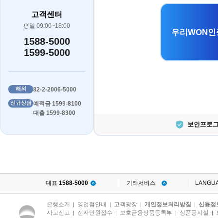
고객센터
평일 09:00~18:00
우리WON인
1588-5000
1599-5000
해외
82-2-2006-5000
신규상담
예적금 1599-8100
대출 1599-8300
보안프로그
대표
1588-5000
기타서비스
LANGU
은행소개
영업점안내
고객광장
개인정보처리방침
신용정
|
|
|
|
사고신고
전자민원접수
보호금융상품등록부
상품공시실
|
|
|
|