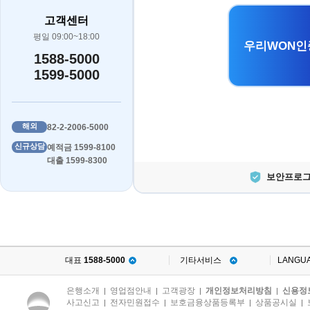
고객센터
평일 09:00~18:00
우리WON인
1588-5000
1599-5000
해외
82-2-2006-5000
신규상담
예적금 1599-8100
대출 1599-8300
보안프로그
대표
1588-5000
기타서비스
LANGU
은행소개
영업점안내
고객광장
개인정보처리방침
신용정
|
|
|
|
사고신고
전자민원접수
보호금융상품등록부
상품공시실
|
|
|
|