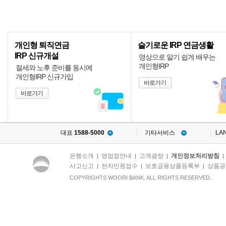
개인형 퇴직연금
슬기로운 IRP 연금생활
IRP 신규개설
영상으로 알기 쉽게 배우는
개인형IRP
절세와 노후 준비를 동시에
개인형IRP 신규가입
바로가기
바로가기
대표
1588-5000
기타서비스
LA
은행소개
영업점안내
고객광장
개인정보처리방침
|
|
|
사고신고
전자민원접수
보호금융상품등록부
상품공
|
|
|
COPYRIGHTS WOORI BANK. ALL RIGHTS RESERVED.