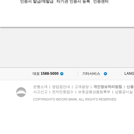
인증서 발급/재발급
타기관 인증서 등록
인증센터
대표
1588-5000
기타서비스
LAN
은행소개
영업점안내
고객광장
개인정보처리방침
신용
|
|
|
|
사고신고
전자민원접수
보호금융상품등록부
상품공시실
|
|
|
COPYRIGHTS WOORI BANK. ALL RIGHTS RESERVED.