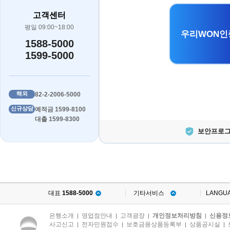
고객센터
평일 09:00~18:00
우리WON인
1588-5000
1599-5000
해외
82-2-2006-5000
신규상담
예적금 1599-8100
대출 1599-8300
보안프로그
대표
1588-5000
기타서비스
LANGU
은행소개
영업점안내
고객광장
개인정보처리방침
신용정
|
|
|
|
사고신고
전자민원접수
보호금융상품등록부
상품공시실
|
|
|
|