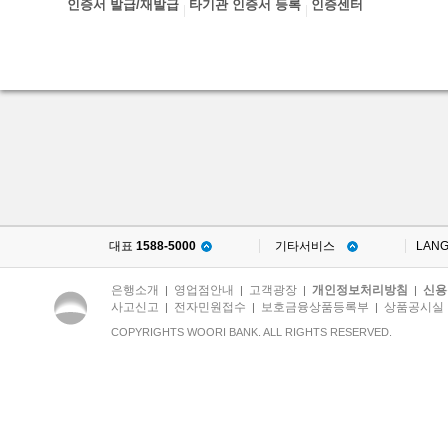
인증서 발급/재발급
타기관 인증서 등록
인증센터
대표
1588-5000
기타서비스
LAN
은행소개
영업점안내
고객광장
개인정보처리방침
신용
|
|
|
|
사고신고
전자민원접수
보호금융상품등록부
상품공시실
|
|
|
COPYRIGHTS WOORI BANK. ALL RIGHTS RESERVED.