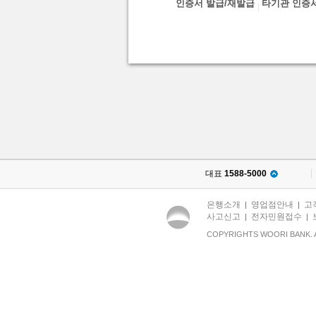
인증서 발급/재발급
타기관 인증
대표
1588-5000
은행소개
영업점안내
고
|
|
사고신고
전자민원접수
|
|
COPYRIGHTS WOORI BANK. 