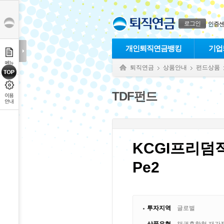
본문으로 바로가기
푸터 바로가기
로그인
인증
개인퇴직연금뱅킹
기업
퇴직연금
상품안내
펀드상품
TDF펀드
KCGI프리덤
Pe2
투자지역
글로벌