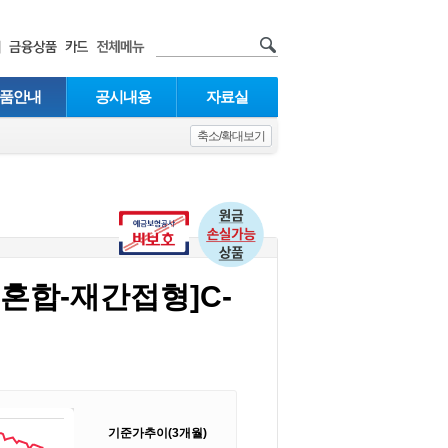
품안내
공시내용
자료실
축소/확대보기
혼합-재간접형]C-
기준가추이(3개월)