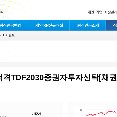
센터
퇴직연금뱅킹
개인IRP신규개설
퇴직연금소개
상
TDF펀드
적격TDF2030증권자투자신탁[채권
1,600
기준가