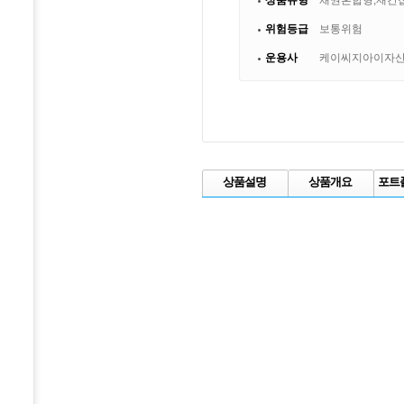
상품유형
채권혼합형,재간
위험등급
보통위험
운용사
케이씨지아이자
상품설명
상품개요
포트