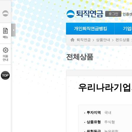
본문으로 바로가기
푸터 바로가기
로그인
인증
개인퇴직연금뱅킹
기업
퇴직연금
상품안내
펀드상품
전체상품
우리나라기업
투자지역
국내
상품유형
주식형
위험등급
높은위험