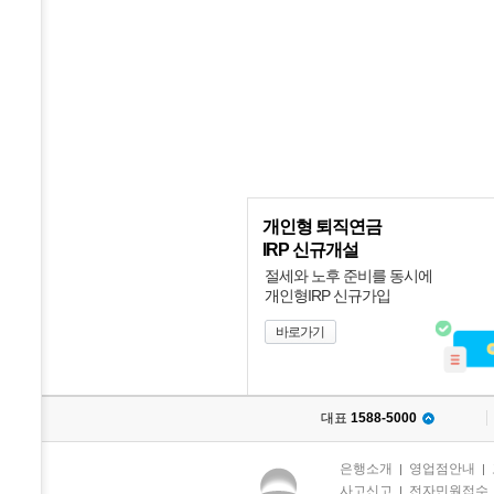
개인형 퇴직연금
IRP 신규개설
절세와 노후 준비를 동시에
개인형IRP 신규가입
바로가기
대표
1588-5000
은행소개
영업점안내
|
|
사고신고
전자민원접수
|