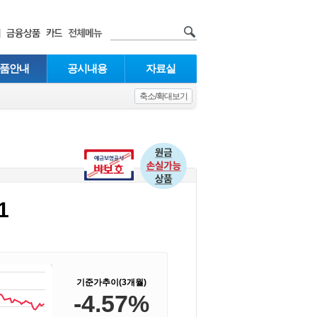
품안내
공시내용
자료실
축소/확대보기
1
기준가추이(3개월)
-4.57%