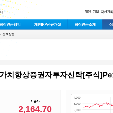
센터
퇴직연금뱅킹
개인IRP신규개설
퇴직연금소개
상
전체상품
가치향상증권자투자신탁[주식]Pe
4,000
기준가
3,000
2,164.70
2,000