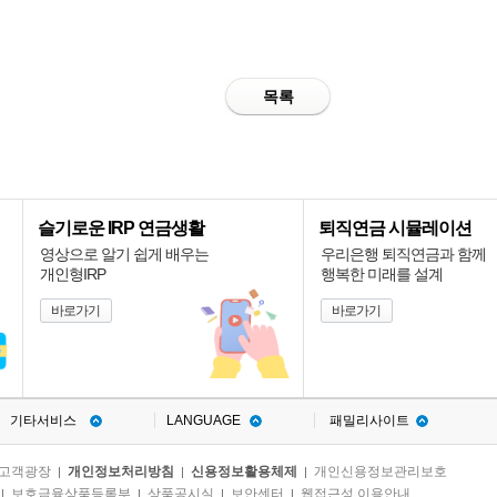
목록
슬기로운 IRP 연금생활
퇴직연금 시뮬레이션
영상으로 알기 쉽게 배우는
우리은행 퇴직연금과 함께
개인형IRP
행복한 미래를 설계
바로가기
바로가기
기타서비스
LANGUAGE
패밀리사이트
고객광장
개인정보처리방침
신용정보활용체제
개인신용정보관리보호
|
|
|
보호금융상품등록부
상품공시실
보안센터
웹접근성 이용안내
|
|
|
|