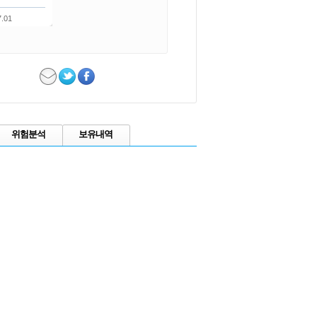
7.01
위험분석
보유내역