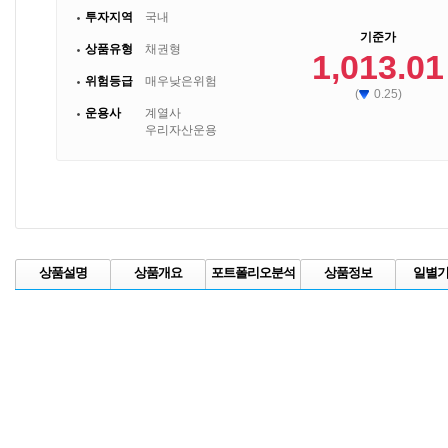
투자지역
국내
기준가
상품유형
채권형
1,013.01
위험등급
매우낮은위험
(
0.25)
운용사
계열사
우리자산운용
상품설명
상품개요
포트폴리오분석
상품정보
일별