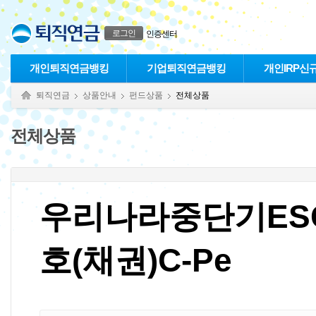
본문으로 바로가기
푸터 바로가기
로그인
인증센터
개인퇴직연금뱅킹
기업퇴직연금뱅킹
개인IRP신
퇴직연금
상품안내
펀드상품
전체상품
전체상품
우리나라중단기ES
호(채권)C-Pe