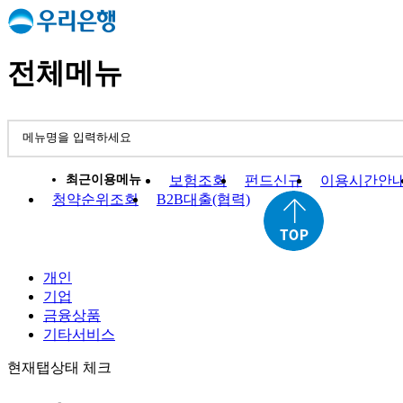
전체메뉴
최근이용메뉴
보험조회
펀드신규
이용시간안
청약순위조회
B2B대출(협력)
개인
기업
금융상품
기타서비스
현재탭상태 체크