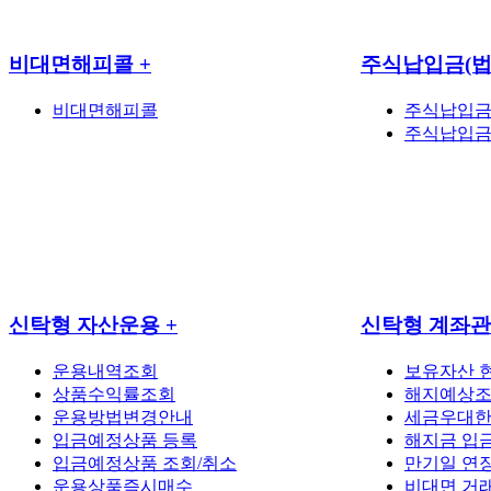
비대면해피콜
+
주식납입금(
비대면해피콜
주식납입금
주식납입금
신탁형 자산운용
+
신탁형 계좌
운용내역조회
보유자산 
상품수익률조회
해지예상조
운용방법변경안내
세금우대한
입금예정상품 등록
해지금 입
입금예정상품 조회/취소
만기일 연
운용상품즉시매수
비대면 거