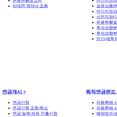
운용현황보고서
만기지정
비대면 계약서 조회
보유상품변
만기지정식
사전지정(
운용현황
투자성향
투자성향
만기(재투
연금개시
+
퇴직연금펀드
연금신청
자동환매 
연금신청 조회/취소
자동환매 
연금 일부/자유 인출신청
예약접수내