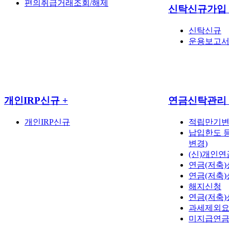
편의취급거래조회/해제
신탁신규가입
신탁신규
운용보고
개인IRP신규
+
연금신탁관리
개인IRP신규
적립만기
납입한도 
변경)
(신)개인
연금(저축
연금(저축)
해지신청
연금(저축)
과세제외요
미지급연금