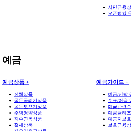
서민금융
오픈뱅킹 
예금
예금상품
+
예금가이드
+
전체상품
예금/신탁
목돈굴리기상품
수표/어음
목돈모으기상품
예금관련
주택청약상품
예금금리
지수연동상품
예금자보
절세상품
보호금융