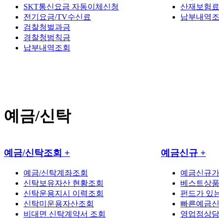
SKT통신요금 자동이체신청
산재보험료
전기요금/TV수신료
납부내역
검찰청벌과금
경찰청범칙금
납부내역조회
예금/신탁
예금/신탁조회
+
예금신규
+
예금/신탁계좌조회
예금신규
신탁보유자산 현황조회
베스트상
신탁운용지시 이력조회
펀드가 있
신탁미운용자산조회
빠른예금
비대면 신탁계약서 조회
영업점상