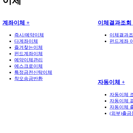
이체
계좌이체
+
이체결과조회
즉시/예약이체
이체결과
다계좌이체
펀드계좌 
즐겨찾는이체
펀드계좌이체
예약이체관리
에스크로이체
특정금전신탁이체
착오송금반환
자동이체
+
자동이체 
자동이체 
자동이체 
(외부)출