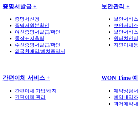
증명서발급
+
보안관리
+
증명서신청
보안서비스
증명서원본확인
보안서비
여신증명서발급/확인
보안서비
통장표지출력
원터치안
수신증명서발급/확인
지연이체
외국환매입/예치증명서
간편이체 서비스
+
WON Time
간편이체 가입/해지
예약상담서
간편이체 관리
예약내역
과거예약