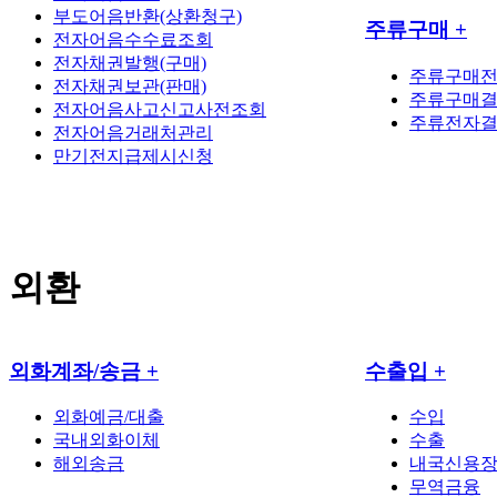
부도어음반환(상환청구)
주류구매
+
전자어음수수료조회
전자채권발행(구매)
주류구매
전자채권보관(판매)
주류구매결
전자어음사고신고사전조회
주류전자
전자어음거래처관리
만기전지급제시신청
외환
외화계좌/송금
+
수출입
+
외화예금/대출
수입
국내외화이체
수출
해외송금
내국신용
무역금융