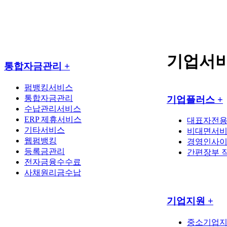
기업서
통합자금관리
+
펌뱅킹서비스
통합자금관리
기업플러스
+
수납관리서비스
ERP 제휴서비스
대표자전
기타서비스
비대면서
웹펌뱅킹
경영인사
등록금관리
간편장부 
전자금융수수료
사채원리금수납
기업지원
+
중소기업