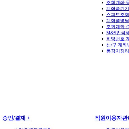
조회계좌 
계좌숨기
스피드조회
계좌별명
조회계좌 
M&S입금
희망번호 
신/구 계
통장미정
승인/결재
+
직원이용자관