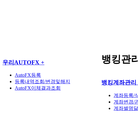
뱅킹관
우리AUTOFX
+
AutoFX등록
등록내역조회/변경및해지
뱅킹계좌관리
AutoFX이체결과조회
계좌등록/
계좌변경/
계좌별명