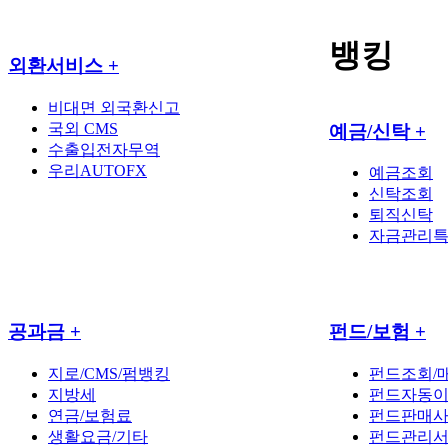
뱅킹
외환서비스
+
비대면 외국환신고
국외 CMS
예금/신탁
+
수출입전자무역
우리AUTOFX
예금조회
신탁조회
퇴직신탁
자금관리
공과금
+
펀드/보험
+
지로/CMS/펌뱅킹
펀드조회/
지방세
펀드자동
연금/보험료
펀드판매
생활요금/기타
펀드관리