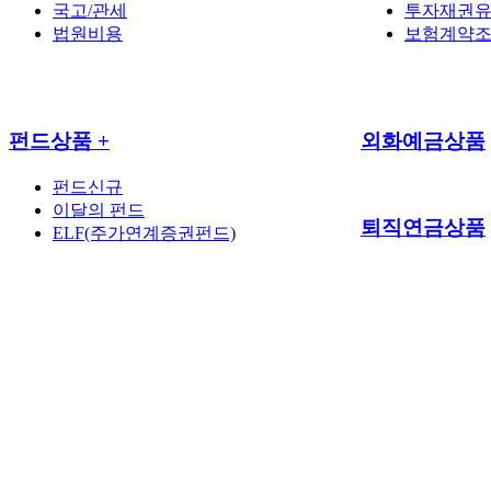
국고/관세
투자재권유
법원비용
보험계약
펀드상품
+
외화예금상품
펀드신규
이달의 펀드
퇴직연금상품
ELF(주가연계증권펀드)