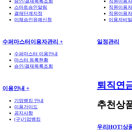
승인/결재목록조회
직원이용자
스마트승인알림
직원이용자
결재단계지정
직원이용자
이체승인유예신청
이용자비밀
수퍼마스터이용자관리
+
일정관리
수퍼마스터 이용안내
마스터 등록현황
승인/결재목록조회
퇴직연
이용안내
+
기업뱅킹 안내
추천상
이용가이드
공지사항
(구)기업뱅킹
우리HOT!상