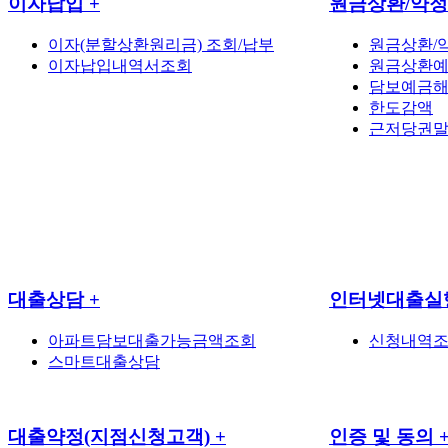
이자납입
+
원금상환/약
이자(분할상환원리금) 조회/납부
원금상환/
이자납입내역서조회
원금상환
담보예금해
한도감액
근저당권
대출상담
+
인터넷대출실
아파트담보대출가능금액조회
신청내역조
스마트대출상담
대출약정(지점신청고객)
+
인증 및 동의