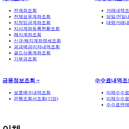
전계좌조회
거래내역
전체보유계좌조회
당일/전일
지정입금계좌조회
대량거래
지사계좌등록현황조회
해지계좌조회
신규/해지계좌명세조회
공금예금이자내역조회
골드상품계좌조회
기부금조회
금융정보조회
+
수수료내역조
보호예수내역조회
이체수수
은행조회서조회(기업)
이체수수료
수수료면