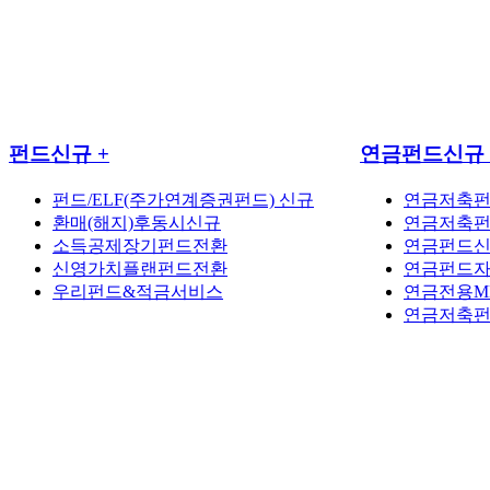
펀드신규
+
연금펀드신규
펀드/ELF(주가연계증권펀드) 신규
연금저축펀
환매(해지)후동시신규
연금저축펀
소득공제장기펀드전환
연금펀드
신영가치플랜펀드전환
연금펀드자
우리펀드&적금서비스
연금전용M
연금저축펀