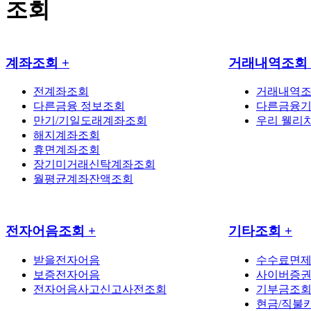
조회
계좌조회
+
거래내역조회
전계좌조회
거래내역
다른금융 정보조회
다른금융기
만기/기일도래계좌조회
우리 웰리
해지계좌조회
휴면계좌조회
장기미거래신탁계좌조회
월평균계좌잔액조회
전자어음조회
+
기타조회
+
받을전자어음
수수료면
보증전자어음
사이버증
전자어음사고신고사전조회
기부금조
현금/직불