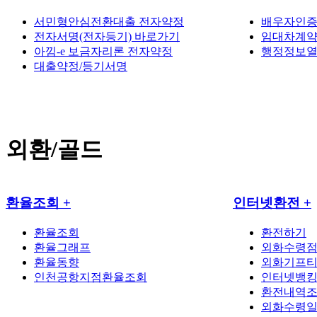
서민형안심전환대출 전자약정
배우자인증
전자서명(전자등기) 바로가기
임대차계약
아낌-e 보금자리론 전자약정
행정정보열
대출약정/등기서명
외환/골드
환율조회
+
인터넷환전
+
환율조회
환전하기
환율그래프
외화수령
환율동향
외화기프
인천공항지점환율조회
인터넷뱅
환전내역조
외화수령