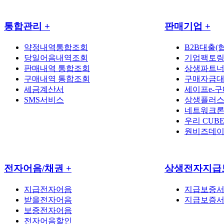
통합관리
+
판매기업
+
약정내역통합조회
B2B대출(
당일어음내역조회
기업팩토링
판매내역 통합조회
상생파트너
구매내역 통합조회
구매자금대
세금계산서
세이프e-구
SMS서비스
상생플러스
네트워크론
우리 CUB
원비즈데
전자어음/채권
+
상생전자지급
지급전자어음
지급보증서
받을전자어음
지급보증서
보증전자어음
전자어음할인