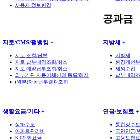
사용자 정보변경
공과금
지로/CMS/펌뱅킹
+
지방세
+
지로 조회/납부
지방세
지로 납부내역조회/취소
환경개선
지로 예약납부조회/취소
세외수입
외부기관 자동이체신청 등록/해지
납부내역
(외부)자동납부결과조회
생활요금/기타
+
연금/보험료
+
상하수도
통합징수
아파트관리비
국민연금(반
KT전화요금
고용보험료