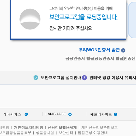
우리WON인증서
금융인증서
우리WON인증서 발급
금융인증서 발급
공동인증서 발급
인증센
보안프로그램 설치안내
인터넷 뱅킹 이용시 유의
기타서비스
LANGUAGE
패밀리사이트
객광장
개인정보처리방침
신용정보활용체제
개인신용정보관리보호
|
|
|
보호금융상품등록부
상품공시실
보안센터
웹접근성 이용안내
|
|
|