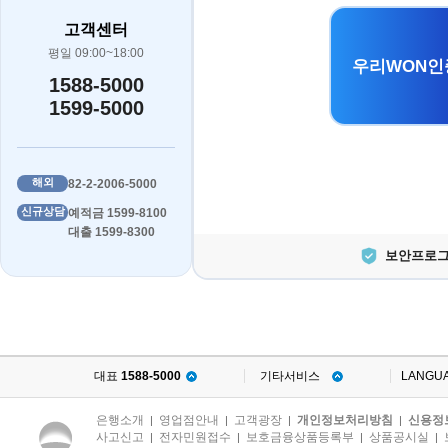
고객센터
평일 09:00~18:00
우리WON인
1588-5000
1599-5000
해외
82-2-2006-5000
신규상담
예적금 1599-8100
대출 1599-8300
보안프로그
대표
1588-5000
기타서비스
LANGU
은행소개
영업점안내
고객광장
개인정보처리방침
신용정
|
|
|
|
사고신고
전자민원접수
보호금융상품등록부
상품공시실
|
|
|
|