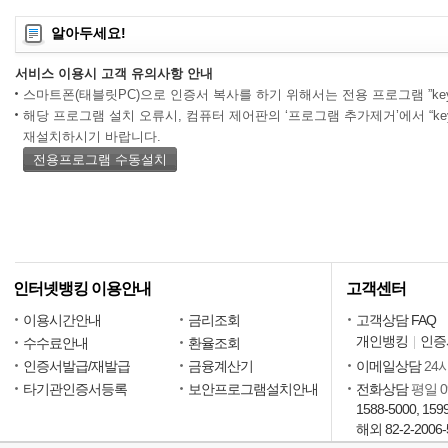
알아두세요!
서비스 이용시 고객 유의사항 안내
스마트폰(태블릿PC)으로 인증서 복사를 하기 위해서는 전용 프로그램 ”keysh
해당 프로그램 설치 오류시, 컴퓨터 제어판의 ‘프로그램 추가제거’에서 “keys
재설치하시기 바랍니다.
전용프로그램 수동설치
인터넷뱅킹 이용안내
고객센터
이용시간안내
금리조회
고객상담 FAQ
개인뱅킹
인증
수수료안내
환율조회
인증서발급/재발급
금융계산기
이메일상담
24
타기관인증서등록
보안프로그램설치안내
전화상담
평일 09
1588-5000, 159
해외 82-2-2006-