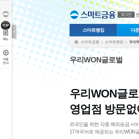
본문으로 바로가기
푸터 바로가기
로그인
스마트뱅킹
다
스마트금융
스마트뱅킹
우리
우리WON글로벌
우리WON글로
영업점 방문없
외국인을 위한 각종 해외송금 서
17개국어로 제공되는 우리WON