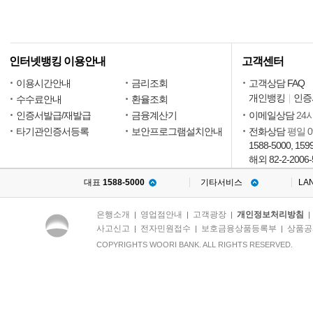
인터넷뱅킹 이용안내
고객센터
이용시간안내
금리조회
고객상담 FAQ
개인뱅킹
인증
수수료안내
환율조회
인증서발급/재발급
금융계산기
이메일상담
24
타기관인증서등록
보안프로그램설치안내
전화상담
평일 09
1588-5000, 159
해외 82-2-2006-
대표
1588-5000
기타서비스
LA
은행소개
영업점안내
고객광장
개인정보처리방침
|
|
|
사고신고
전자민원접수
보호금융상품등록부
상품공
|
|
|
COPYRIGHTS WOORI BANK. ALL RIGHTS RESERVED.