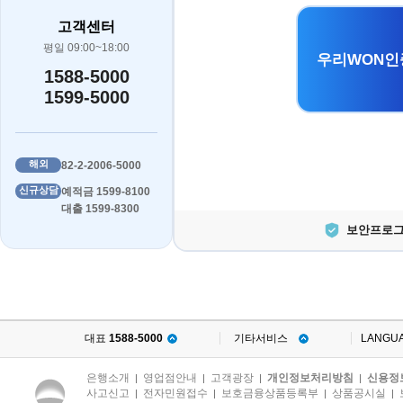
고객센터
평일 09:00~18:00
우리WON인
1588-5000
1599-5000
해외
82-2-2006-5000
신규상담
예적금 1599-8100
대출 1599-8300
보안프로그
대표
1588-5000
기타서비스
LANGU
은행소개
영업점안내
고객광장
개인정보처리방침
신용정
|
|
|
|
사고신고
전자민원접수
보호금융상품등록부
상품공시실
|
|
|
|