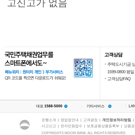
고신고가 없음
고객상담
주택도시기금 
1599-0800 평일 
고객상담FAQ
대표
1588-5000
기타서비스
LA
은행소개
영업점안내
고객광장
개인정보처리방침
|
|
|
사고신고
전자민원접수
보호금융상품등록부
상품공
|
|
|
COPYRIGHTS WOORI BANK. ALL RIGHTS RESERVED.