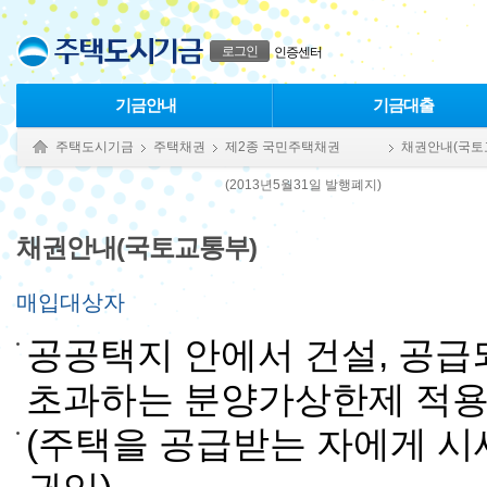
본문으로 바로가기
푸터 바로가기
로그인
인증센터
기금안내
기금대출
주택도시기금
주택채권
제2종 국민주택채권
채권안내(국토
(2013년5월31일 발행폐지)
채권안내(국토교통부)
매입대상자
공공택지 안에서 건설, 공
초과하는 분양가상한제 적용
(주택을 공급받는 자에게 