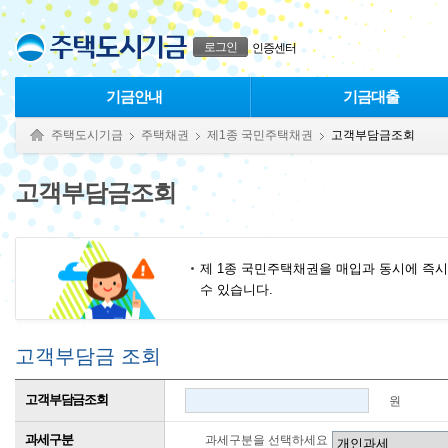
본문으로 바로가기
푸터 바로가기
로그인
인증센터
기금안내
기금대출
주택도시기금
주택채권
제1종 국민주택채권
고객부담금조회
고객부담금조회
제 1종 국민주택채권을 매입과 동시에 즉시
수 있습니다.
고객부담금 조회
고객부담금조회
원
과세구분
과세구분을 선택하세요