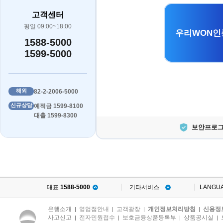
고객센터
평일 09:00~18:00
우리WON인
1588-5000
1599-5000
해외
82-2-2006-5000
신규상담
예적금 1599-8100
대출 1599-8300
보안프로그
대표
1588-5000
기타서비스
LANGU
은행소개
영업점안내
고객광장
개인정보처리방침
신용정
|
|
|
|
사고신고
전자민원접수
보호금융상품등록부
상품공시실
|
|
|
|