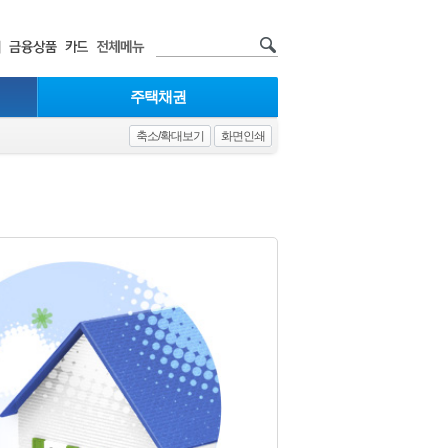
주택채권
축소/확대보기
화면인쇄