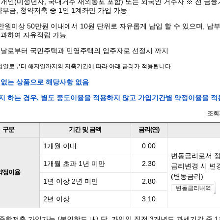
개인(미성년자, 국내거주 재외동포 포함) 또는 외국인 거주자 ※ 전 금
약부금, 청약저축 중 1인 1계좌만 가입 가능
만원이상 50만원 이내에서 10원 단위로 자유롭게 납입 할 수 있으며, 납부한
초과하여 자유적립 가능
 날로부터 국민주택과 민영주택의 입주자로 선정시 까지
입일로부터 해지일까지의 저축기간에 따라 아래 금리가 적용됩니다.
 없는 상품으로 해당사항 없음
지 하는 경우, 별도 중도이율을 적용하지 않고 가입기간별 약정이율을 적
조회
구분
기간 및 금액
금리(연)
1개월 이내
0.00
변동금리로서 정
1개월 초과 1년 미만
2.30
금리변경 시 변
약정이율
(변동금리)
1년 이상 2년 미만
2.80
변동금리내역
2년 이상
3.10
합저축 가입가능 (본인한도 내) 단, 가입일 직전 3개년도 과세기간 중