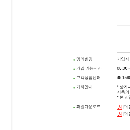
명의변경
가입자가
가입 가능시간
08:00
고객상담센터
☎ 158
기타안내
* 상기
저축의
* 본 
파일다운로드
[
[