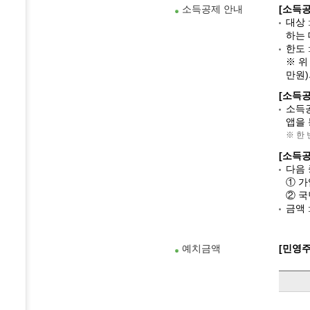
소득공제 안내
[소득공
대상 
하는 
한도 
※ 위
만원)
[소득
소득공
앱을 
※ 한
[소득공
다음 
① 가
② 국
금액 
예치금액
[민영