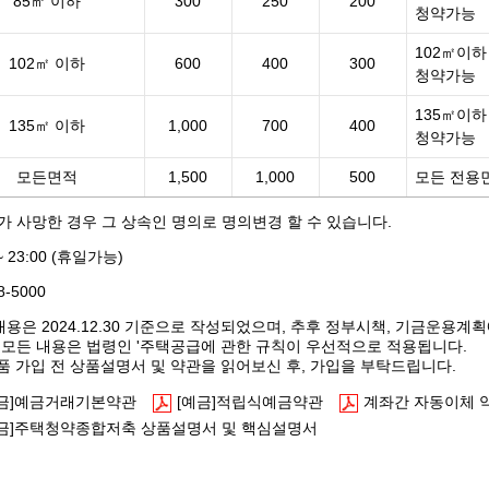
85㎡ 이하
300
250
200
청약가능
102㎡이
102㎡ 이하
600
400
300
청약가능
135㎡이
135㎡ 이하
1,000
700
400
청약가능
모든면적
1,500
1,000
500
모든 전용
 사망한 경우 그 상속인 명의로 명의변경 할 수 있습니다.
 ~ 23:00 (휴일가능)
8-5000
내용은 2024.12.30 기준으로 작성되었으며, 추후 정부시책, 기금운용계
 모든 내용은 법령인 '주택공급에 관한 규칙이 우선적으로 적용됩니다.
상품 가입 전 상품설명서 및 약관을 읽어보신 후, 가입을 부탁드립니다.
예금]예금거래기본약관
[예금]적립식예금약관
계좌간 자동이체 
예금]주택청약종합저축 상품설명서 및 핵심설명서