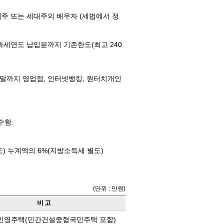
대주 또는 세대주의 배우자 (세법에서 정
하는 과세연도 납입분까지 기존한도(최고 240
월말까지 영업점, 인터넷뱅킹, 원터치개인
수함.
) 누계액의 6%(지방소득세 별도)
(단위 : 만원)
비 고
 민영주택(민간건설중형국민주택 포함)