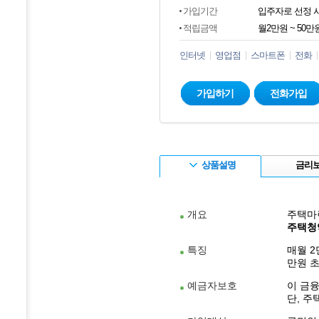
가입기간
입주자로 선정 
적립금액
월2만원 ~ 50만
인터넷
영업점
스마트폰
전화
가입하기
전화가입
상품설명
금리
개요
주택마
주택청
특징
매월 2
만원 
예금자보호
이 금
단, 