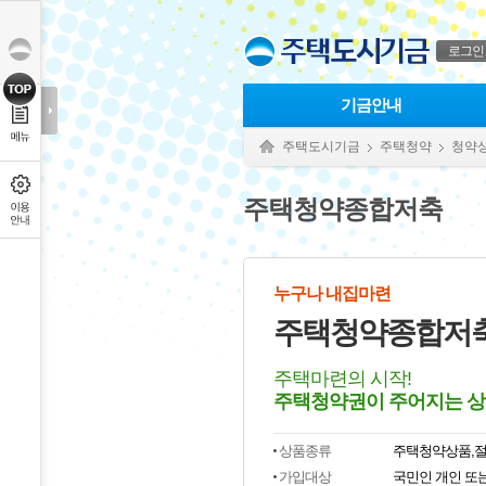
본문으로 바로가기
푸터 바로가기
로그인
기금안내
주택도시기금
주택청약
청약
주택청약종합저축
누구나 내집마련
주택청약종합저
주택마련의 시작!
주택청약권이 주어지는 
상품종류
주택청약상품,
가입대상
국민인 개인 또