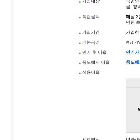
가입대상
국민인 
금, 청
적립금액
매월 2
만원 
가입기간
가입한
기본금리
통장 가
만기 후 이율
만기가
중도해지 이율
중도해
적용이율
세제혜택
비과세종