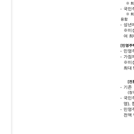
※ 회차
국민주
※ 회차별
용함
성년에
※미성
여 최
[민영주
민영주
가점제
※미성
최대 
[전환
기존
(청약예
국민주
영),
민영주
전액