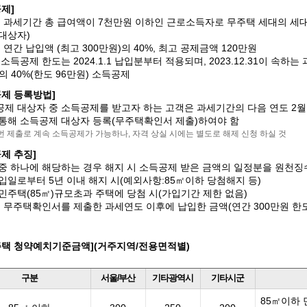
제]
: 과세기간 총 급여액이 7천만원 이하인 근로소득자로 무주택 세대의 세
대상자)
: 연간 납입액 (최고 300만원)의 40%, 최고 공제금액 120만원
 소득공제 한도는 2024.1.1 납입분부터 적용되며, 2023.12.31이 속
의 40%(한도 96만원) 소득공제
공제 등록방법]
제 대상자 중 소득공제를 받고자 하는 고객은 과세기간의 다음 연도 2
통해 소득공제 대상자 등록(무주택확인서 제출)하여야 함
 번 제출로 계속 소득공제가 가능하나, 자격 상실 시에는 별도로 해제 신청 하실 것
제 추징]
중 하나에 해당하는 경우 해지 시 소득공제 받은 금액의 일정분을 원천징
입일로부터 5년 이내 해지 시(예외사항:85㎡이하 당첨해지 등)
민주택(85㎡)규모초과 주택에 당첨 시(가입기간 제한 없음)
: 무주택확인서를 제출한 과세연도 이후에 납입한 금액(연간 300만원 한도
주택 청약예치기준금액](거주지역/전용면적별)
구분
서울/부산
기타광역시
기타시군
85㎡이하