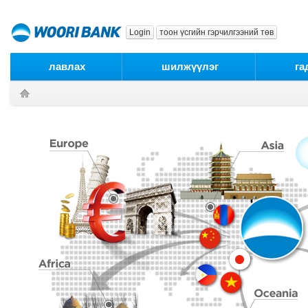
본문으로 바로가기
푸터 바로가기
Login
тоон үсгийн гэрчилгээний төв
лавлах
шилжүүлэг
га