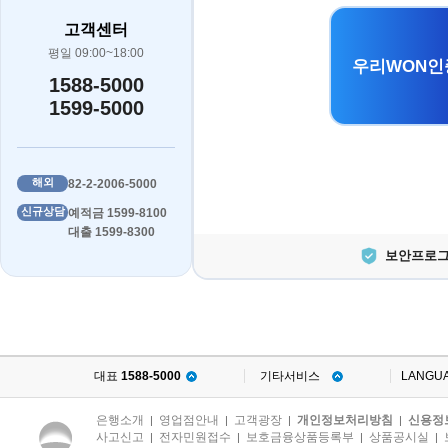
고객센터
평일 09:00~18:00
우리WON인
1588-5000
1599-5000
해외
82-2-2006-5000
신규상담
예적금 1599-8100
대출 1599-8300
보안프로그
대표
1588-5000
기타서비스
LANGU
은행소개
영업점안내
고객광장
개인정보처리방침
신용정
|
|
|
|
사고신고
전자민원접수
보호금융상품등록부
상품공시실
|
|
|
|