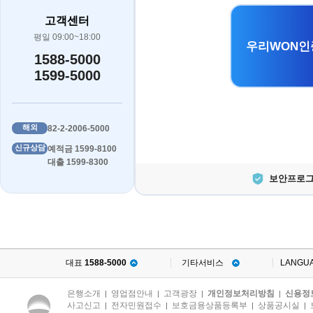
고객센터
평일 09:00~18:00
우리WON인
1588-5000
1599-5000
해외
82-2-2006-5000
신규상담
예적금 1599-8100
대출 1599-8300
보안프로그
대표
1588-5000
기타서비스
LANGU
은행소개
영업점안내
고객광장
개인정보처리방침
신용정
|
|
|
|
사고신고
전자민원접수
보호금융상품등록부
상품공시실
|
|
|
|