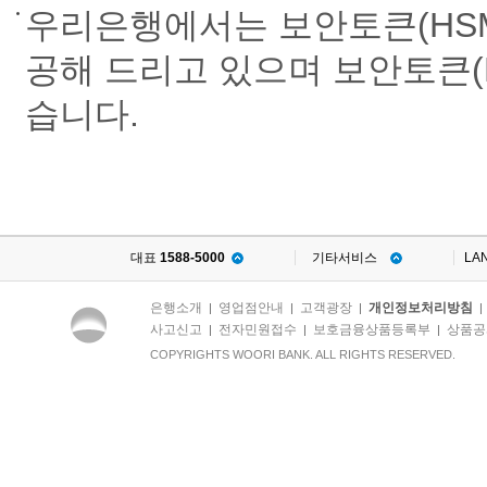
우리은행에서는 보안토큰(HSM
공해 드리고 있으며 보안토큰(
습니다.
대표
1588-5000
기타서비스
LA
은행소개
영업점안내
고객광장
개인정보처리방침
|
|
|
사고신고
전자민원접수
보호금융상품등록부
상품공
|
|
|
COPYRIGHTS WOORI BANK. ALL RIGHTS RESERVED.