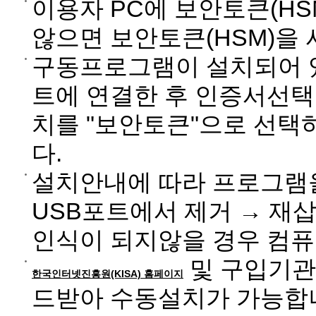
이용자 PC에 보안토큰(H
않으면 보안토큰(HSM)을 
구동프로그램이 설치되어 있
트에 연결한 후 인증서선
치를 "보안토큰"으로 선택
다.
설치안내에 따라 프로그램
USB포트에서 제거 →
재삽
인식이 되지않을 경우 컴퓨
및 구입기관
한국인터넷진흥원(KISA) 홈페이지
드받아 수동설치가 가능합