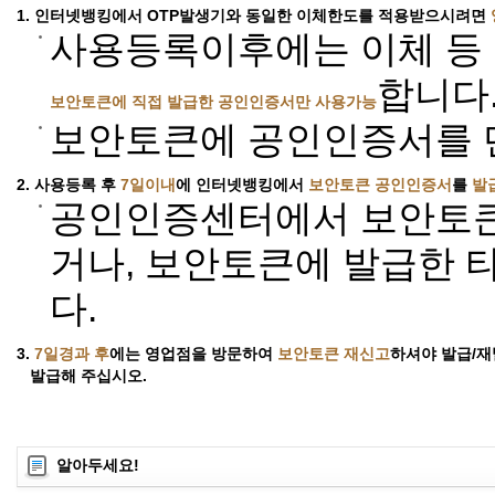
1. 인터넷뱅킹에서 OTP발생기와 동일한 이체한도를 적용받으시려면
사용등록이후에는 이체 등
합니다
보안토큰에 직접 발급한 공인인증서만 사용가능
보안토큰에 공인인증서를 단
2. 사용등록 후
7일이내
에 인터넷뱅킹에서
보안토큰 공인인증서
를
발
공인인증센터에서 보안토큰
거나, 보안토큰에 발급한
다.
3.
7일경과 후
에는 영업점을 방문하여
보안토큰 재신고
하셔야 발급/재
발급해 주십시오.
알아두세요!