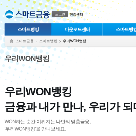
본문으로 바로가기
푸터 바로가기
로그인
인증센터
스마트뱅킹
다운로드센터
스마트뱅
스마트금융
스마트뱅킹
우리WON뱅킹
우리WON뱅킹
우리WON뱅킹
금융과 내가 만나, 우리가 되
WON하는 순간 이뤄지는 나만의 맞춤금융,
'우리WON뱅킹'을 만나보세요.