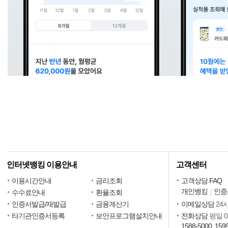
인터넷뱅킹 이용안내
고객센터
이용시간안내
금리조회
고객상담 FAQ
개인뱅킹
인증
수수료안내
환율조회
인증서발급/재발급
금융계산기
이메일상담
24
타기관인증서등록
보안프로그램설치안내
전화상담
평일 09
1588-5000, 159