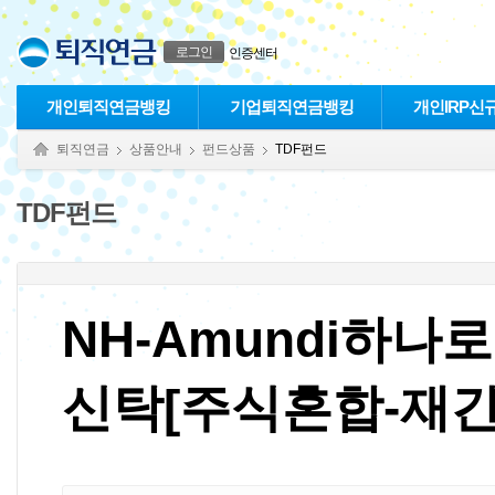
본문으로 바로가기
푸터 바로가기
로그인
인증센터
개인퇴직연금뱅킹
기업퇴직연금뱅킹
개인IRP신
퇴직연금
상품안내
펀드상품
TDF펀드
TDF펀드
NH-Amundi하나
신탁[주식혼합-재간접