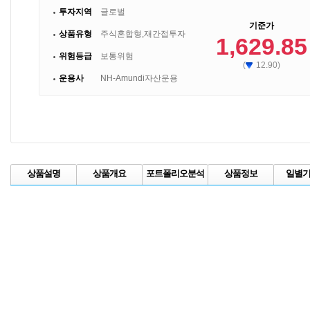
투자지역
글로벌
기준가
상품유형
주식혼합형,재간접투자
1,629.85
위험등급
보통위험
(
12.90)
운용사
NH-Amundi자산운용
상품설명
상품개요
포트폴리오분석
상품정보
일별