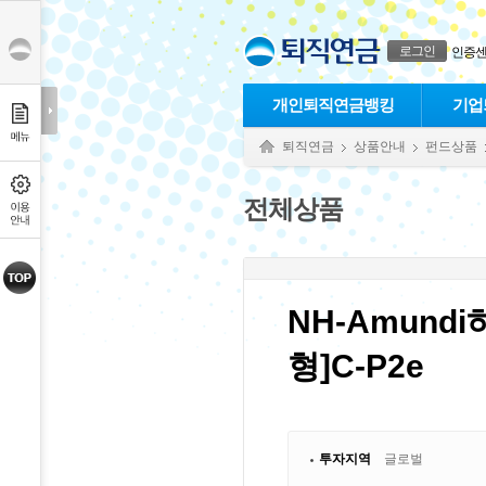
본문으로 바로가기
푸터 바로가기
로그인
인증
개인퇴직연금뱅킹
기업
퇴직연금
상품안내
펀드상품
전체상품
NH-Amun
형]C-P2e
투자지역
글로벌