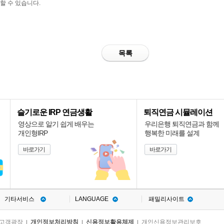
할 수 있습니다.
목록
슬기로운 IRP 연금생활
퇴직연금 시뮬레이션
영상으로 알기 쉽게 배우는
우리은행 퇴직연금과 함께
개인형IRP
행복한 미래를 설계
바로가기
바로가기
기타서비스
LANGUAGE
패밀리사이트
고객광장
개인정보처리방침
신용정보활용체제
개인신용정보관리보호
|
|
|