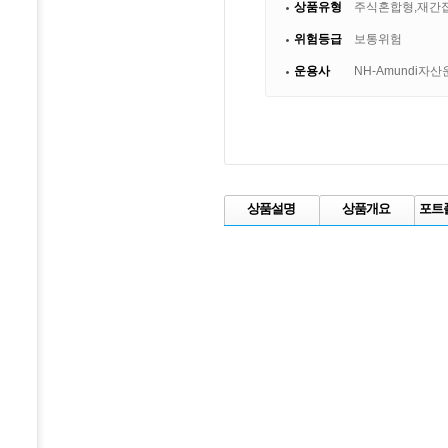
상품유형
주식혼합형,재간
위험등급
보통위험
운용사
NH-Amundi자
상품설명
상품개요
포트