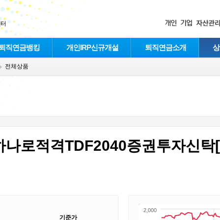
센터
퇴직연금뱅킹
개인IRP신규개설
퇴직연금소개
상
전체상품
di하나로적격TDF2040증권투자신
2,000
기준가