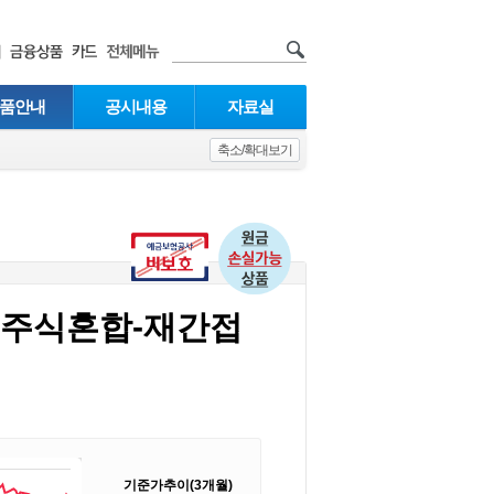
품안내
공시내용
자료실
축소/확대보기
탁[주식혼합-재간접
기준가추이(3개월)