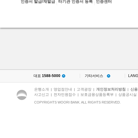
인증서 발급/재발급
타기관 인증서 등록
인증센터
대표
1588-5000
기타서비스
LAN
은행소개
영업점안내
고객광장
개인정보처리방침
신용
|
|
|
|
사고신고
전자민원접수
보호금융상품등록부
상품공시실
|
|
|
COPYRIGHTS WOORI BANK. ALL RIGHTS RESERVED.