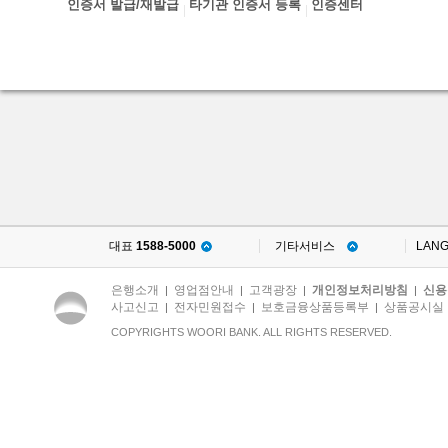
인증서 발급/재발급
타기관 인증서 등록
인증센터
대표
1588-5000
기타서비스
LAN
은행소개
영업점안내
고객광장
개인정보처리방침
신용
|
|
|
|
사고신고
전자민원접수
보호금융상품등록부
상품공시실
|
|
|
COPYRIGHTS WOORI BANK. ALL RIGHTS RESERVED.