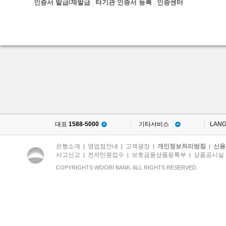
인증서 발급/재발급
타기관 인증서 등록
인증센터
대표
1588-5000
기타서비스
LAN
은행소개
영업점안내
고객광장
개인정보처리방침
신용
|
|
|
|
사고신고
전자민원접수
보호금융상품등록부
상품공시실
|
|
|
COPYRIGHTS WOORI BANK. ALL RIGHTS RESERVED.